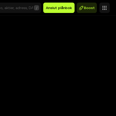
/
Anslut plånbok
Boost