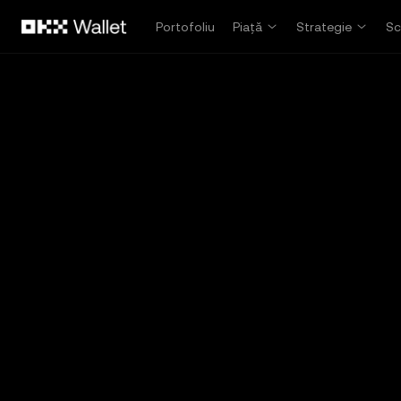
Săriți la conținutul principal
Portofoliu
Piață
Strategie
Sc