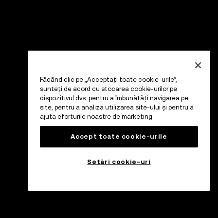
Făcând clic pe „Acceptați toate cookie-urile”,
sunteți de acord cu stocarea cookie-urilor pe
dispozitivul dvs. pentru a îmbunătăți navigarea pe
site, pentru a analiza utilizarea site-ului și pentru a
ajuta eforturile noastre de marketing.
Accept toate cookie-urile
Setări cookie-uri