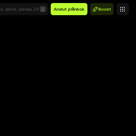
/
Anslut plånbok
Boost