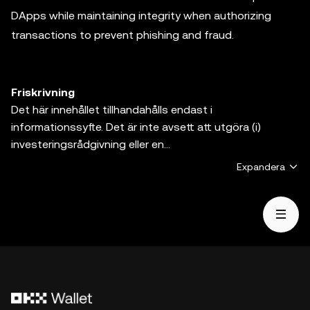
DApps while maintaining integrity when authorizing
transactions to prevent phishing and fraud.
Friskrivning
Det här innehållet tillhandahålls endast i
informationssyfte. Det är inte avsett att utgöra (i)
investeringsrådgivning eller en
investeringsrekommendation, (ii) ett erbjudande,
Expandera
uppmaning eller incitament att köpa, sälja eller inneha
digitala tillgångar, eller (iii) finansiell, redovisningsmässig
eller skatterådgivning. Digitala tillgångar, inklusive
stablecoins och NFT:er, är föremål för
marknadsvolatilitet, omfattar en hög grad av risk, kan
förlora värde och kan till och med bli värdelösa. Rådgör
med en jurist/skattejurist/investerare om huruvida
handel med eller innehav av digitala tillgångar är lämpligt