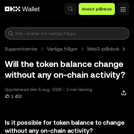
Hoppa till huvudinnehåll
Anslut plånbok
Supportcenter
Vanliga frågor
Web3-plånbok
P
Will the token balance change
without any on-chain activity?
Uppdaterad den 5 aug. 2026
2 min läsning
1 432
Is it possible for token balance to change
without any on-chain activity?