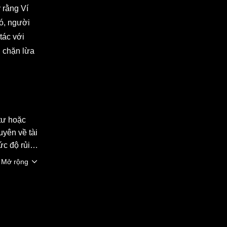
 rằng Ví
đó, người
tác với
n chặn lừa
 tư hoặc
uyên về tài
ức độ rủi
tài sản kỹ
Mở rộng
ơng tác
t cả sản
heo [Điều
Ecosystem