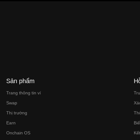
Sản phẩm
Hỗ
Trang thông tin ví
Tr
Swap
Xá
Thị trường
Th
Earn
Bi
Onchain OS
Kết