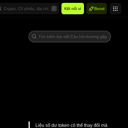
/
Kết nối ví
Boost
Liệu số dư token có thể thay đổi mà