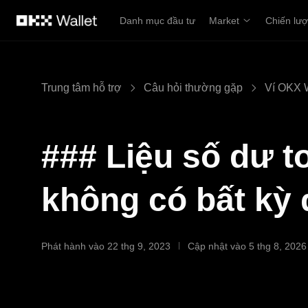
Chuyển đến nội dung chính
Danh mục đầu tư
Market
Chiến lư
Trung tâm hỗ trợ
Câu hỏi thường gặp
Ví OKX 
### Liệu số dư t
không có bất kỳ
Phát hành vào 22 thg 9, 2023
Cập nhật vào 5 thg 8, 2026