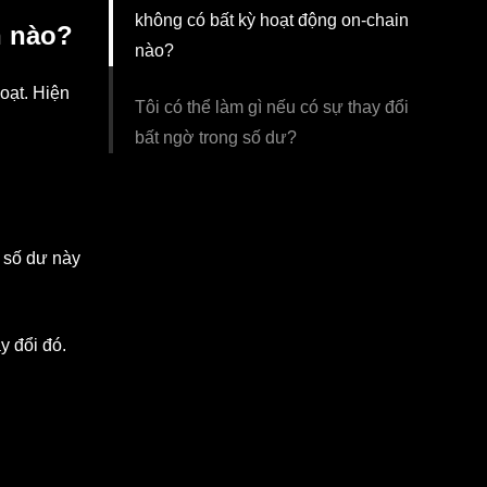
không có bất kỳ hoạt động on-chain
n nào?
nào?
oạt. Hiện
Tôi có thể làm gì nếu có sự thay đổi
bất ngờ trong số dư?
 số dư này
y đổi đó.