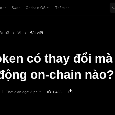
ợc
Swap
Onchain OS
Thêm
Web3
Ví
Bài viết
oken có thay đổi mà
 động on-chain nào?
Thời gian đọc: 3 phút
1.433