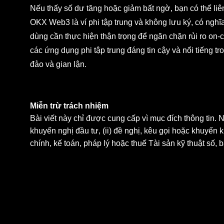
Nếu thấy số dư tăng hoặc giảm bất ngờ, bạn có thể liên
OKX Web3 là ví phi tập trung và không lưu ký, có nghĩ
dùng cần thực hiện thận trọng để ngăn chặn rủi ro on-
các ứng dụng phi tập trung đáng tin cậy và nổi tiếng tr
đảo và gian lận.
Miễn trừ trách nhiệm
Bài viết này chỉ được cung cấp vì mục đích thông tin.
khuyến nghị đầu tư, (ii) đề nghị, kêu gọi hoặc khuyến k
chính, kế toán, pháp lý hoặc thuế Tài sản kỹ thuật số,
ro cao, có thể giảm giá trị. Vui lòng tham khảo chuyên 
thuật số có phù hợp với bạn không. Ví Web3 OKX chỉ l
với các nền tảng bên thứ ba, và không kiểm soát hoặc 
phẩm đều khả dụng ở tất cả khu vực. Ví Web3 OKX và 
khoản Dịch vụ Hệ sinh thái Web3 OKX](
https://web3.
Terms of Service").