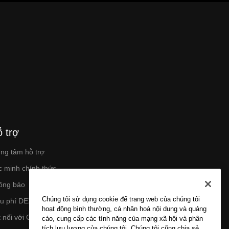
 trợ
ung tâm hỗ trợ
c minh chính thức
ông báo
Chúng tôi sử dụng cookie để trang web của chúng tôi
ểu phí DEX
hoạt động bình thường, cá nhân hoá nội dung và quảng
 nối với OKX
cáo, cung cấp các tính năng của mạng xã hội và phân
tích lưu lượng của chúng tôi. Chúng tôi cũng chia sẻ