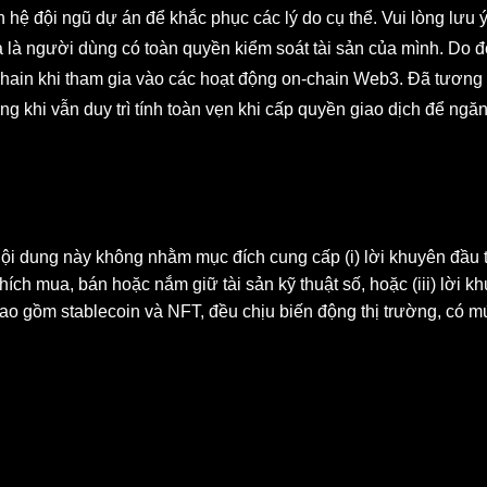
 hệ đội ngũ dự án để khắc phục các lý do cụ thể. Vui lòng lưu ý
a là người dùng có toàn quyền kiểm soát tài sản của mình. Do 
chain khi tham gia vào các hoạt động on-chain Web3. Đã tương 
ong khi vẫn duy trì tính toàn vẹn khi cấp quyền giao dịch để ngă
 Nội dung này không nhằm mục đích cung cấp (i) lời khuyên đầu
hích mua, bán hoặc nắm giữ tài sản kỹ thuật số, hoặc (iii) lời kh
 bao gồm stablecoin và NFT, đều chịu biến động thị trường, có m
gia pháp lý/thuế/đầu tư để xác định liệu giao dịch hoặc nắm giữ 
à dịch vụ phần mềm ví tự lưu ký, cho phép bạn khám phá và tư
chịu trách nhiệm về dịch vụ của các nền tảng đó. Không phải tấ
các dịch vụ liên quan không được cung cấp bởi OKX và tuân t
okx.com/help/okx-web3-ecosystem-terms-of-service
"OKX Web3 