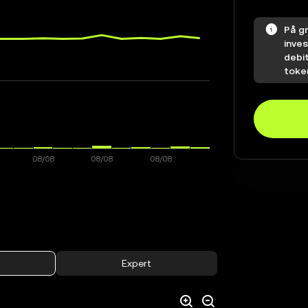
På g
inves
debi
toke
Expert