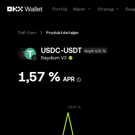
Hoppa till huvudinnehåll
Portfölj
Markn.
Strategi
Swa
DeFi Earn
Produktdetaljer
USDC-USDT
Avgift 0,01 %
Raydium V3
1,57 %
APR