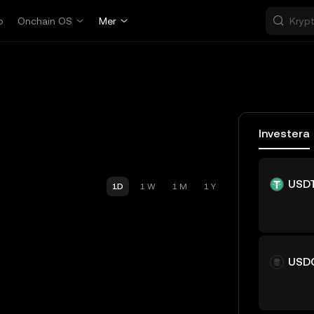
p
Onchain OS
Mer
Investera
USD
1D
1 W
1 M
1 Y
USD