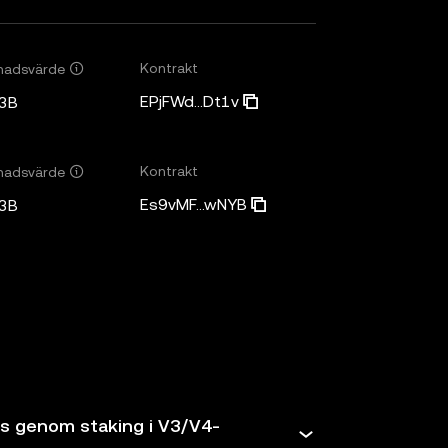
Kontrakt
nadsvärde
EPjFWd...Dt1v
3B
Kontrakt
nadsvärde
Es9vMF...wNYB
3B
as genom staking i V3/V4-