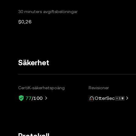
30 minuters avgiftsbelöningar
$0,26
Säkerhet
CertiK-säkerhetspoäng
Revisioner
OtterSec
77
/100
+ 1 till