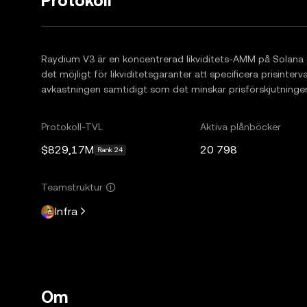
Protokoll
Raydium V3 är en koncentrerad likviditets-AMM på Solana s
det möjligt för likviditetsgaranter att specificera prisinterva
avkastningen samtidigt som det minskar prisförskjutningen
Protokoll-TVL
Aktiva plånböcker
$829,17M
20 798
Rank 24
Teamstruktur
Infra
Om