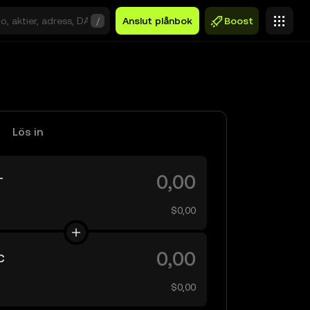
/
Anslut plånbok
Boost
Lös in
T
$0,00
C
$0,00