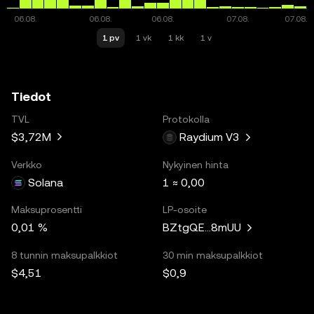
1 pv
1 vk
1 kk
1 v
Tiedot
TVL
Protokolla
$3,72M
Raydium V3
Verkko
Nykyinen hinta
Solana
1 ≈ 0,00
Maksuprosentti
LP-osoite
0,01 %
BZtgQE...8mUU
8 tunnin maksupalkkiot
30 min maksupalkkiot
$4,51
$0,9