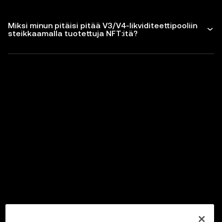
Miksi minun pitäisi pitää V3/V4-likviditeettipooliin
steikkaamalla tuotettuja NFT:itä?