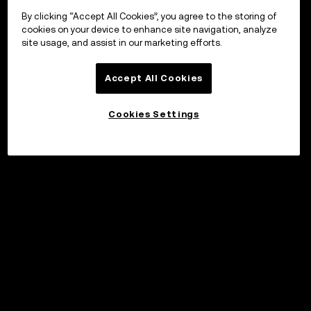
By clicking “Accept All Cookies”, you agree to the storing of
cookies on your device to enhance site navigation, analyze
site usage, and assist in our marketing efforts.
Accept All Cookies
Cookies Settings
©2017 - 2026 WEB3.OKX.COM
Suomi/USD