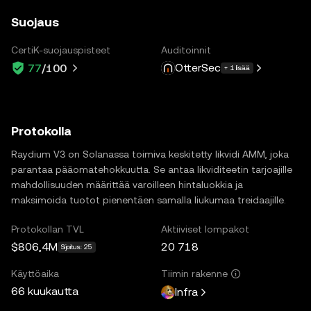
Suojaus
CertiK-suojauspisteet
Auditoinnit
OtterSec
77
/100
+ 1 lisää
Protokolla
Raydium V3 on Solanassa toimiva keskitetty likvidi AMM, joka
parantaa pääomatehokkuutta. Se antaa likviditeetin tarjoajille
mahdollisuuden määrittää varoilleen hintaluokkia ja
maksimoida tuotot pienentäen samalla liukumaa treidaajille.
Protokollan TVL
Aktiiviset lompakot
$806,4M
20 718
Sijoitus: 25
Käyttöaika
Tiimin rakenne
66 kuukautta
Infra