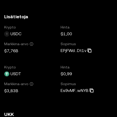
Lisätietoja
Krypto
Hinta
USDC
$1,00
Sopimus
Markkina-arvo
EPjFWd...Dt1v
$7,76B
Krypto
Hinta
USDT
$0,99
Sopimus
Markkina-arvo
Es9vMF...wNYB
$3,83B
UKK