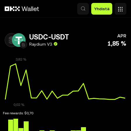
Siirry pääsisältöön
Yhdistä
USDC-USDT
APR
1,85 %
Raydium V3
Fee rewards:
$0,70