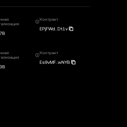
чная
Контракт
тализация
EPjFWd...Dt1v
7B
чная
Контракт
тализация
Es9vMF...wNYB
3B