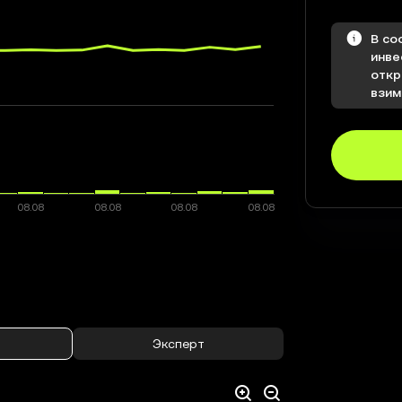
В со
инве
откр
взим
Эксперт