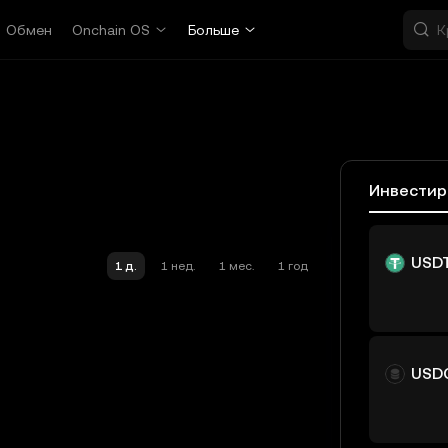
Обмен
Onchain OS
Больше
Инвестир
USD
1 д.
1 нед.
1 мес.
1 год
USD