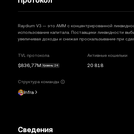
Протокол
Raydium V3 — это AMM с концентрированной ликвиднос
использование капитала. Поставщики ликвидности выб
увеличивая доходы и снижая проскальзывание при сдел
TVL протокола
Активные кошельки
$836,77M
20 818
Уровень: 24
Структура команды
Infra
Сведения