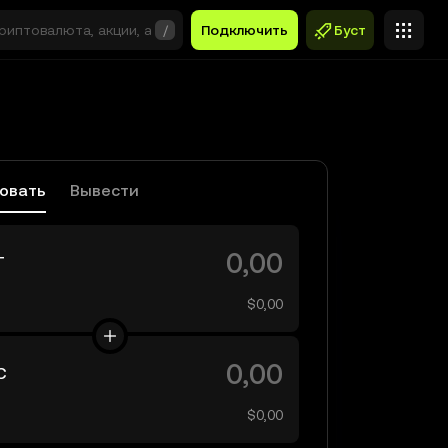
/
Подключить
Буст
овать
Вывести
T
$0,00
C
$0,00