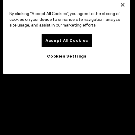
By clicking “Accept All Cookies”, you agree to the storing of
cookies on your device to enhance site navigation, analyze
site usage, and assist in our marketing efforts.
Accept All Cookies
Cookies Settings
©2017 - 2026 WEB3.OKX.COM
Svenska/USD