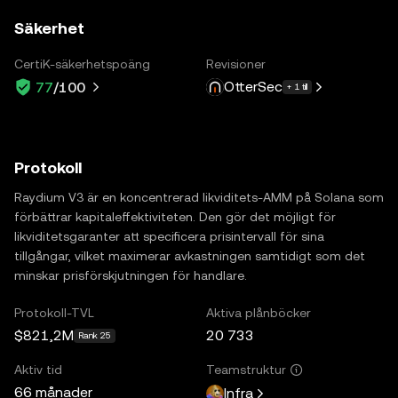
Säkerhet
CertiK-säkerhetspoäng
Revisioner
OtterSec
77
/100
+ 1 till
Protokoll
Raydium V3 är en koncentrerad likviditets-AMM på Solana som
förbättrar kapitaleffektiviteten. Den gör det möjligt för
likviditetsgaranter att specificera prisintervall för sina
tillgångar, vilket maximerar avkastningen samtidigt som det
minskar prisförskjutningen för handlare.
Protokoll-TVL
Aktiva plånböcker
$821,2M
20 733
Rank 25
Aktiv tid
Teamstruktur
66 månader
Infra