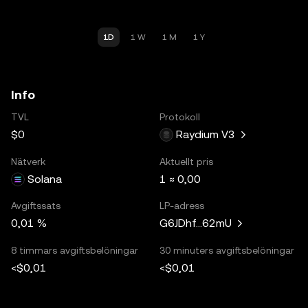
1D
1 W
1 M
1 Y
Info
TVL
Protokoll
$0
Raydium V3
Nätverk
Aktuellt pris
Solana
1 ≈ 0,00
Avgiftssats
LP-adress
0,01 %
G6JDhf...62mU
8 timmars avgiftsbelöningar
30 minuters avgiftsbelöningar
<$0,01
<$0,01