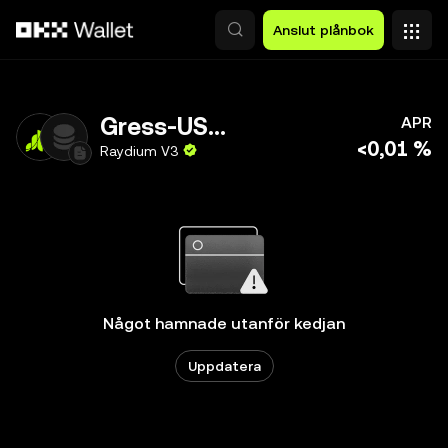
Hoppa till huvudinnehåll
Anslut plånbok
Gress-USDC
APR
<0,01 %
Raydium V3
Något hamnade utanför kedjan
Uppdatera