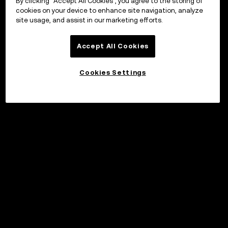
By clicking “Accept All Cookies”, you agree to the storing of
cookies on your device to enhance site navigation, analyze
site usage, and assist in our marketing efforts.
Accept All Cookies
Cookies Settings
©2017 - 2026 WEB3.OKX.COM
日本語/USD