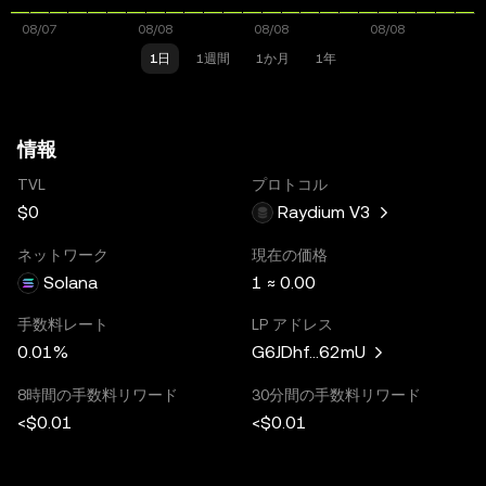
1日
1週間
1か月
1年
情報
TVL
プロトコル
$0
Raydium V3
ネットワーク
現在の価格
Solana
1 ≈ 0.00
手数料レート
LP アドレス
0.01%
G6JDhf...62mU
8時間の手数料リワード
30分間の手数料リワード
<$0.01
<$0.01