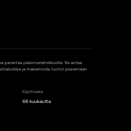
joka parantaa pääomatehokkuutta. Se antaa
n hintaluokkia ja maksimoida tuotot pienentäen
Käyttöaika
66 kuukautta