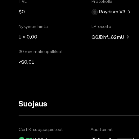
TVL
Protokolla
$0
Raydium V3
Nykyinen hinta
LP-osoite
1 ≈ 0,00
G6JDhf...62mU
30 min maksupalkkiot
<$0,01
Suojaus
CertiK-suojauspisteet
Auditoinnit