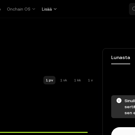
o
Onchain OS
Lisää
Lunasta
1 pv
1 vk
1 kk
1 v
Sinul
serti
sen e