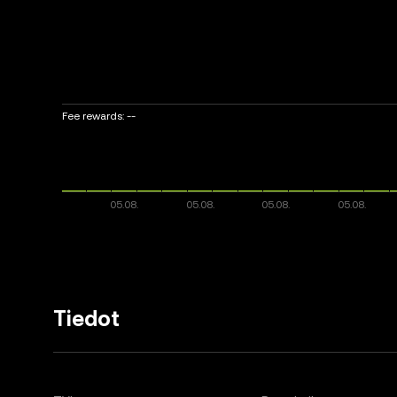
Fee rewards:
--
Tiedot