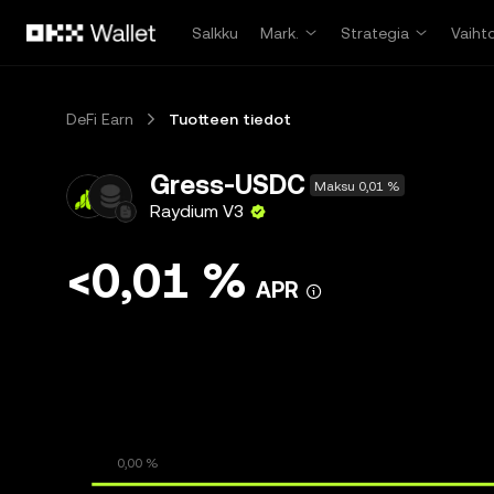
Siirry pääsisältöön
Salkku
Mark.
Strategia
Vaiht
DeFi Earn
Tuotteen tiedot
Gress-USDC
Maksu 0,01 %
Raydium V3
<0,01 %
APR