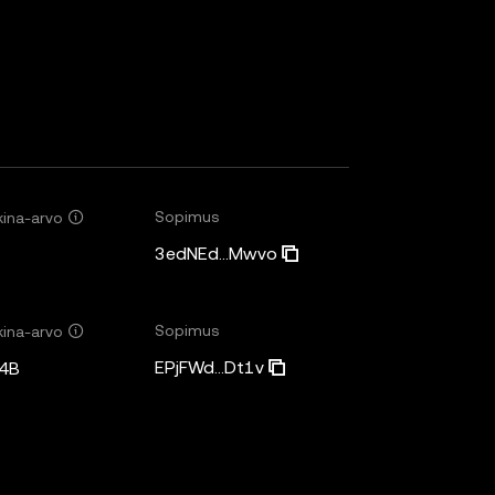
Sopimus
ina-arvo
3edNEd...Mwvo
Sopimus
ina-arvo
EPjFWd...Dt1v
4B