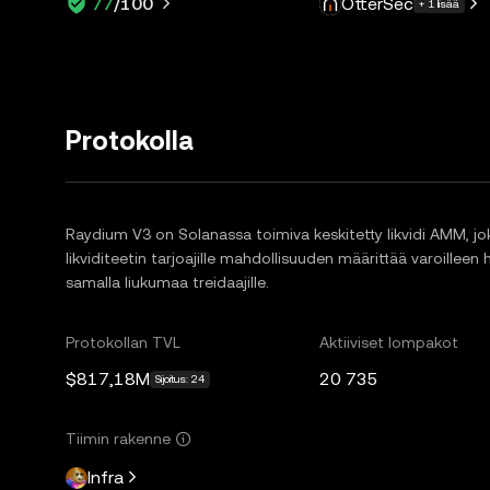
OtterSec
77
/100
+ 1 lisää
Protokolla
Raydium V3 on Solanassa toimiva keskitetty likvidi AMM, 
likviditeetin tarjoajille mahdollisuuden määrittää varoillee
samalla liukumaa treidaajille.
Protokollan TVL
Aktiiviset lompakot
$817,18M
20 735
Sijoitus: 24
Tiimin rakenne
Infra