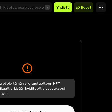
/
Yhdistä
Boost
la ei ole tämän sijoitustuotteen NFT-
fikaattia. Lisää likviditeettiä saadaksesi
nsin.