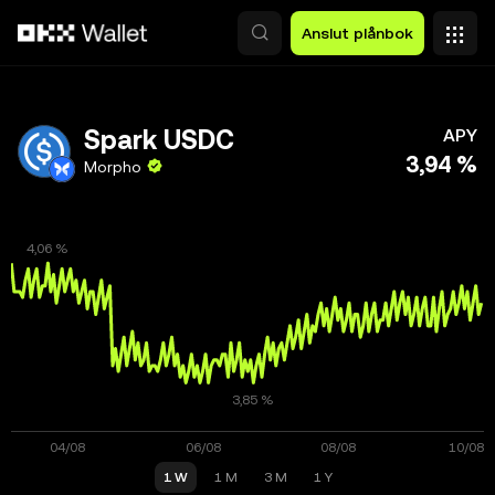
Hoppa till huvudinnehåll
Anslut plånbok
Spark USDC
APY
3,94 %
Morpho
1 W
1 M
3 M
1 Y