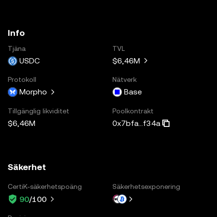
Info
Tjäna
TVL
USDC
$6,46M
Protokoll
Nätverk
Morpho
Base
Tillgänglig likviditet
Poolkontrakt
$6,46M
0x7bfa...f34a
Säkerhet
CertiK-säkerhetspoäng
Säkerhetsexponering
90
/100