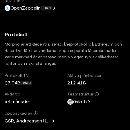
Revisioner
OpenZeppelin
+ 16 till
Protokoll
Morpho är ett decentraliserat låneprotokoll på Ethereum och
Base. Det låter användarna skapa separata lånemarknader.
Varje marknad är anpassad med sin egen typ av säkerheter,
räntor och riskinställningar.
Protokoll-TVL
Aktiva plånböcker
$7,94B
212 418
Rank 3
Aktiv tid
Teamstruktur
54 månader
0xloth
Uppbackad av
GSR, Andreessen Horowitz, Mechanism Capital, Variant Fund,