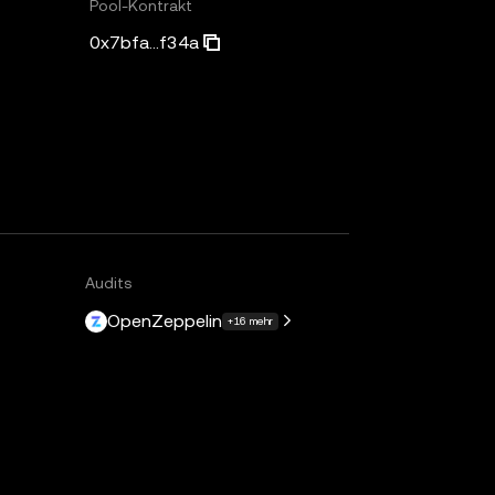
Pool-Kontrakt
0x7bfa...f34a
Audits
OpenZeppelin
+16 mehr