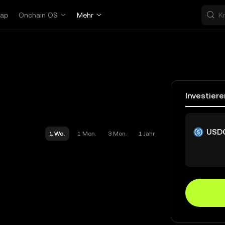
ap
Onchain OS
Mehr
Investiere
USD
1 Wo.
1 Mon.
3 Mon.
1 Jahr