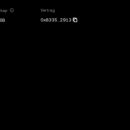
Vertrag
tkap.
0x8335...2913
6B