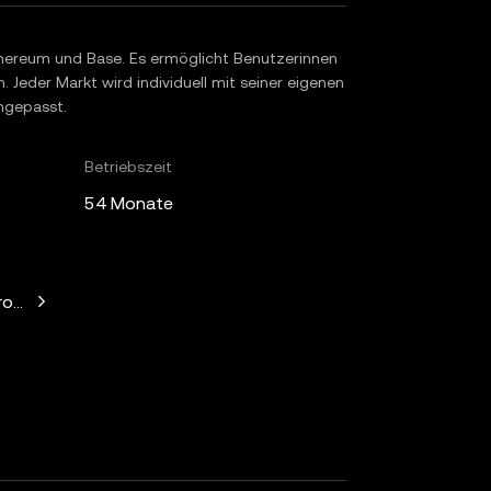
thereum und Base. Es ermöglicht Benutzerinnen
 Jeder Markt wird individuell mit seiner eigenen
angepasst.
Betriebszeit
54 Monate
witz, Mechanism Capital, Variant Fund, Nascent, Daedalus, Wil