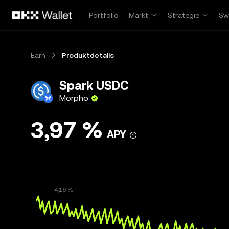
Zum Hauptinhalt springen
Portfolio
Markt
Strategie
Sw
Earn
Produktdetails
Spark USDC
Morpho
3,97 %
APY