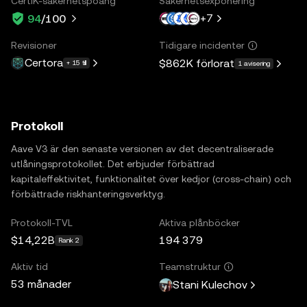
CertiK-säkerhetspoäng
Säkerhetsexponering
+
7
94
/100
Revisioner
Tidigare incidenter
Certora
$862K
förlorat
+ 15 till
1 avisering
Protokoll
Aave V3 är den senaste versionen av det decentraliserade
utlåningsprotokollet. Det erbjuder förbättrad
kapitaleffektivitet, funktionalitet över kedjor (cross-chain) och
förbättrade riskhanteringsverktyg.
Protokoll-TVL
Aktiva plånböcker
$14,22B
194 379
Rank 2
Aktiv tid
Teamstruktur
53 månader
Stani Kulechov