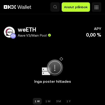
Hoppa till huvudinnehåll
Anslut plånbok
weETH
APY
0,00 %
Aave V3/Main Pool
Inga poster hittades
1 W
1 M
3 M
1 Y