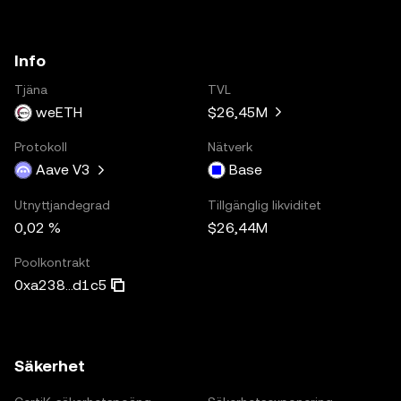
Info
Tjäna
TVL
weETH
$26,45M
Protokoll
Nätverk
Aave V3
Base
Utnyttjandegrad
Tillgänglig likviditet
0,02 %
$26,44M
Poolkontrakt
0xa238...d1c5
Säkerhet