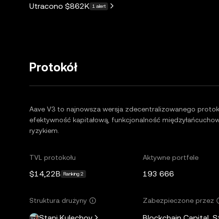
Utracono
$862K
1 alert
Protokół
Aave V3 to najnowsza wersja zdecentralizowanego proto
efektywność kapitałową, funkcjonalność międzyłańcuchow
ryzykiem.
TVL protokołu
Aktywne portfele
$14,22B
193 666
Ranking 2
Struktura drużyny
Zabezpieczone przez
Stani Kulechov
Blockchain Capital, 