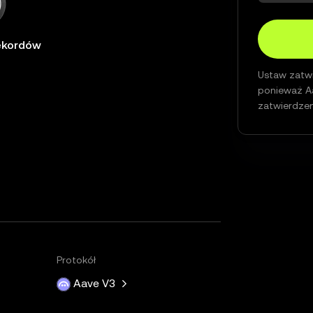
rekordów
Ustaw zatwi
ponieważ A
zatwierdzen
Protokół
Aave V3