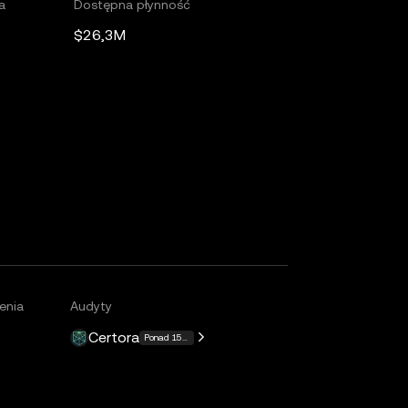
a
Dostępna płynność
$26,3M
enia
Audyty
Certora
Ponad 15 więcej