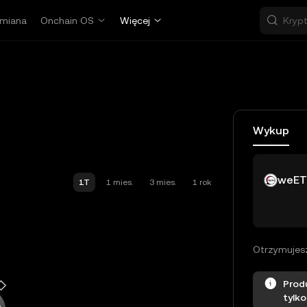
miana
Onchain OS
Więcej
Wykup
weE
1T
1 mies.
3 mies.
1 rok
Otrzymujes
Prod
tylko