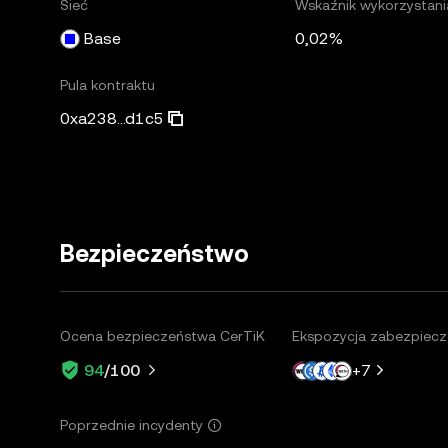
Sieć
Wskaźnik wykorzystani
Base
0,02%
Pula kontraktu
0xa238...d1c5
Bezpieczeństwo
Ocena bezpieczeństwa CerTiK
Ekspozycja zabezpiecz
+
7
94
/100
Poprzednie incydenty