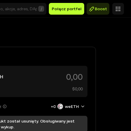
/
Połącz portfel
Boost
TH
$0,00
z
+0
weETH
ukt został usunięty. Obsługiwany jest
 wykup.