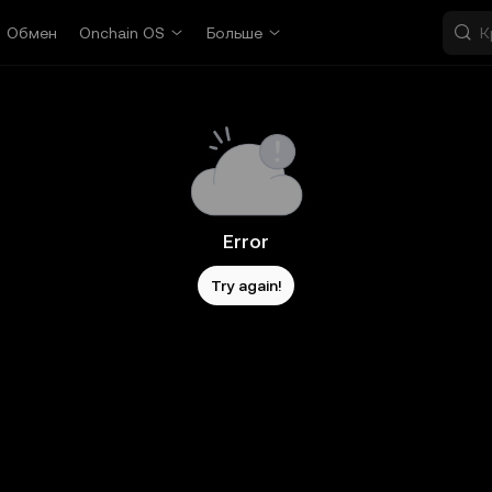
Обмен
Onchain OS
Больше
Error
Try again!