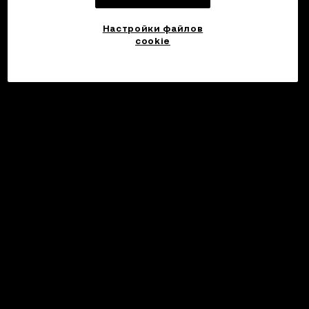
Настройки файлов
cookie
©2017 - 2026 WEB3.OKX.COM
Русский/USD