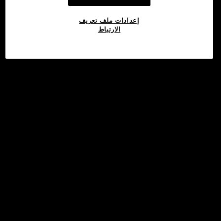
إعدادات ملف تعريف
الارتباط
©2017 - 2026 WEB3.OKX.COM
العربية/USD