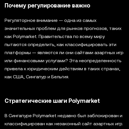
Почему регулирование важно
Регуляторное внимание — одна из самых
значительных проблем для рынков прогнозов, таких
как Polymarket. Правительства по всему миру
пытаются определить, как классифицировать эти
платформы — являются ли они сайтами азартных игр
или финансовыми услугами? Эта неопределенность
привела к юридическим действиям в таких странах,
как США, Сингапур и Бельгия.
Стратегические шаги Polymarket
В Сингапуре Polymarket недавно был заблокирован и
классифицирован как незаконный сайт азартных игр.