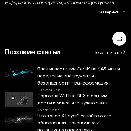
информацию о продуктах, которые недоступны в
вашем регионе. Они не являются инвестиционным
Развернуть
советом или рекомендацией, предложением или
приглашением к покупке, продаже или удержанию
криптовалюты / цифровых активов, советом в
финансовой, бухгалтерской, юридической или
налоговой сфере. Криптовалюты / цифровые активы, в
Похожие статьи
Показать еще
том числе стейблкоины и NFT, сопряжены с высокой
степенью риска и их курсы могут сильно колебаться.
Оцените свое финансовое состояние и тщательно
План инвестиций CertiK на $45 млн и
обдумайте, подходит ли вам торговля криптовалютой /
передовые инструменты
цифровыми активами и их хранение. По вопросам,
безопасности: трансформация
экосистемы Web3
связанным с конкретными обстоятельствами,
30 окт. 2025 г.
Торговля WLFI на DEX с ранним
проконсультируйтесь со специалистом в
доступом: все, что нужно знать
юридической, налоговой или инвестиционной сфере.
26 авг. 2025 г.
Информация, представленная на этой странице
Что такое X Layer? Узнайте о его
(включая рыночные и статистические данные, если
обновлениях, токеномике и
таковые имеются), предназначена исключительно для
потенциале экосистемы