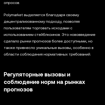
опросов.
Polymarket выделяется благодаря своему
децентрализованному подходу, позволяя
пользователям торговать исходами с
использованием стейблкоинов. Это нововведение
сделало рынки прогнозов более доступными, но
также привнесло уникальные вызовы, особенно в
области соблюдения нормативных требований.
Регуляторные вызовы и
соблюдение норм на рынках
прогнозов