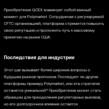
Приобретение QCEX знаменует собой важный
момент для Polymarket. Сотрудничая с регулируемой
CFTC организацией, платформа стремится повысить
свою репутацию и проложить путь к массовому
принятию на рынке США.
Последствия для индустрии
Этот шаг вызывает более широкие вопросы о
будущем рынков прогнозов. Последуют ли другие
платформы примеру Polymarket, или эта стратегия
останется уникальной? Приобретение может стать
образцом для преодоления регуляторных вызовов,
но его долгосрочное влияние остается