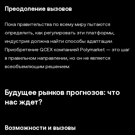
Преодоление вызовов
Пока правительства по всему миру пытаются
определить, как регулировать эти платформы,
индустрия должна найти способы адаптации.
Приобретение QCEX компанией Polymarket — это шаг
в правильном направлении, но он не является
всеобъемлющим решением.
Будущее рынков прогнозов: что
нас ждет?
Возможности и вызовы