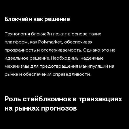
Блокчейн как решение
Технология блокчейн лежит в основе таких
платформ, как Polymarket, обеспечивая
прозрачность и отслеживаемость. Однако это не
идеальное решение. Необходимы надежные
механизмы для предотвращения манипуляций на
рынке и обеспечения справедливости.
Роль стейблкоинов в транзакциях
на рынках прогнозов