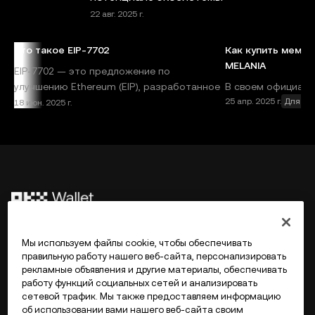
ознакомления. Часть контента может быть создана с
22 авг. 2025 г.
использованием инструментов искусственного
интеллекта (ИИ). При подготовке статьи были приняты
Что такое EIP-7702
Как купить мемко
все меры предосторожности, однако автор не несет
MELANIA
EIP-7702 — это предложение по
ответственности за фактические ошибки и упущения.
улучшению Ethereum (EIP), разработанное
В своем официаль
Web3-кошелек OKX и вспомогательные сервисы не
для решения конкретных задач или
января 2025 года
25 апр. 2025 г.
Для на
18 июн. 2025 г.
предлагаются биржей OKX и на них
внесения улучшений в экосистему
Трамп объявила о
распространяются
Условия использования Web3-
Ethereum. Оно ф
MELANIA. Дебют M
экосистемы OKX
.
запуск
©2017 - 2026 WEB3.OKX.COM
Мы используем файлы cookie, чтобы обеспечивать
правильную работу нашего веб-сайта, персонализировать
рекламные объявления и другие материалы, обеспечивать
Русский/USD
работу функций социальных сетей и анализировать
сетевой трафик. Мы также предоставляем информацию
об использовании вами нашего веб-сайта своим