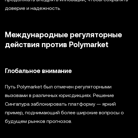
доверие и надежность.
Международные регуляторные
действия против Polymarket
Глобальное внимание
Путь Polymarket был отмечен регуляторными
вызовами в различных юрисдикциях. Решение
Сингапура заблокировать платформу — яркий
пример, поднимающий более широкие вопросы о
будущем рынков прогнозов.