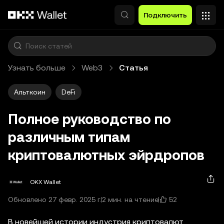
Перейти к основному контенту
Подключить
Узнать больше
Web3
Статья
Альткоин
DeFi
Полное руководство по
различным типам
криптовалютных эйрдропов
OKX Wallet
52
Обновлено 27 февр. 2025 г.
2 мин. на чтение
В новейшей истории индустрия криптовалют