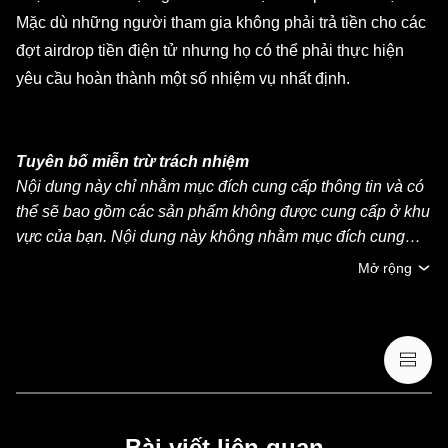
Mặc dù những người tham gia không phải trả tiền cho các
đợt airdrop tiền điện tử nhưng họ có thể phải thực hiện
yêu cầu hoàn thành một số nhiệm vụ nhất định.
Tuyên bố miễn trừ trách nhiệm
Nội dung này chỉ nhằm mục đích cung cấp thông tin và có
thể sẽ bao gồm các sản phẩm không được cung cấp ở khu
vực của bạn. Nội dung này không nhằm mục đích cung
cấp (i) lời khuyên đầu tư hoặc khuyến nghị đầu tư, (ii) lời
Mở rộng
đề nghị hoặc chào mời mua, bán hoặc nắm giữ crypto/tài
sản kỹ thuật số hoặc (iii) lời khuyên về tài chính, kế toán,
pháp lý hoặc thuế. Việc nắm giữ crypto/tài sản kỹ thuật số,
bao gồm stablecoin và NFT, có mức độ rủi ro cao và có thể
biến động mạnh. Bạn nên cân nhắc cẩn thận xem việc
giao dịch hoặc nắm giữ crypto/tài sản kỹ thuật số có phù
hợp với điều kiện tài chính của mình hay không. Vui lòng
Bài viết liên quan