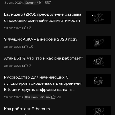
857
3 сент. 2025 г.
Средний
LayerZero (ZRO): преодоление разрыва
с помощью омничейн-совместимости
2
28 авг. 2025 г.
9 лучших ASIC-майнеров в 2023 году
10
26 авг. 2025 г.
Атака 51%: что это и как она работает?
7
26 авг. 2025 г.
Руководство для начинающих: 5
лучших криптокошельков для хранения
Bitcoin и других цифровых валют в
2024 году
26
26 авг. 2025 г.
Для начинающих
Как работает Ethereum