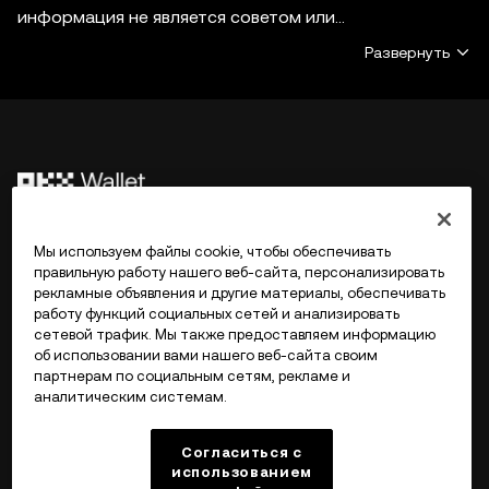
информация не является советом или
рекомендацией по инвестированию, предложением
Развернуть
или побуждением к покупке, продаже или
удержанию цифровых активов, советом в
финансовой, бухгалтерской, юридической или
налоговой сфере. Цифровые активы, в том числе
стейблкоины и NFT, подвержены волатильности и
высокому риску и могут потерять стоимость. Чтобы
©2017 - 2026 WEB3.OKX.COM
узнать, подходит ли вам торговля или владение
Мы используем файлы cookie, чтобы обеспечивать
цифровыми активами, проконсультируйтесь со
правильную работу нашего веб-сайта, персонализировать
специалистом по юридическим/налоговым/
рекламные объявления и другие материалы, обеспечивать
Русский/USD
работу функций социальных сетей и анализировать
инвестиционным вопросам. Кошелек OKX Web3 —
сетевой трафик. Мы также предоставляем информацию
это единственный некастодиальный программный
об использовании вами нашего веб-сайта своим
кошелек с возможностью поиска сторонних
партнерам по социальным сетям, рекламе и
платформ и и взаимодействия с ними. Он не
аналитическим системам.
Подробнее об OKX Web3
контролирует и не несет ответственности за услуги
таких платформ. Некоторые продукты доступны не
Согласиться с
Продукт
использованием
во всех регионах. Кошелек OKX Web3 и его