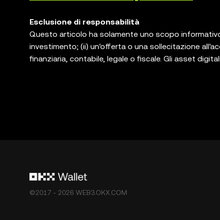
Esclusione di responsabilità
Questo articolo ha solamente uno scopo informativo. 
investimento; (ii) un'offerta o una sollecitazione all'acq
finanziaria, contabile, legale o fiscale. Gli asset digit
mercato, comportano un alto grado di rischio, possono 
consultare il tuo consulente legale/fiscale/di investim
tuo. Il portafoglio OKX Web3 è solo un portafoglio di
piattaforme terza parte, e non ha alcun controllo e non
prodotti sono offerti in tutte le regioni. Il portafo
Exchange e seguono i
Termini di servizio dell'ecos
©2017 - 2026 WEB3.OKX.COM