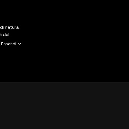
 di natura
à del
mo a
Espandi
 fa al caso
ire con le
 tutti i
 da OKX
KX").