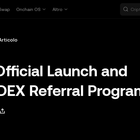
Swap
Onchain OS
Altro
Articolo
ficial Launch and
DEX Referral Progra