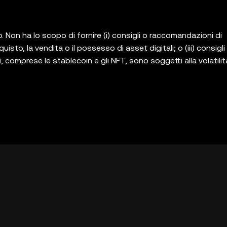
Non ha lo scopo di fornire (i) consigli o raccomandazioni di
uisto, la vendita o il possesso di asset digitali; o (iii) consigli
ali, comprese le stablecoin e gli NFT, sono soggetti alla volatilit
perdere valore e persino diventare privi di valore. Ti invitia
ento per sapere se il trading o la detenzione di asset digitali
 software di auto-custodia che consente di scoprire e interag
 è responsabile dei servizi di tali piattaforme terza parte. Non
glio OKX Web3 e i servizi che lo accompagnano non sono offerti
istema OKX Web3
. "Termini di servizio dell'ecosistema Web3 di O