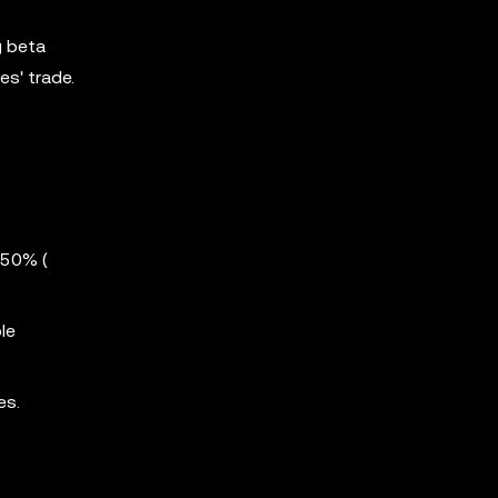
g beta
es' trade.
 50% (
ble
es.