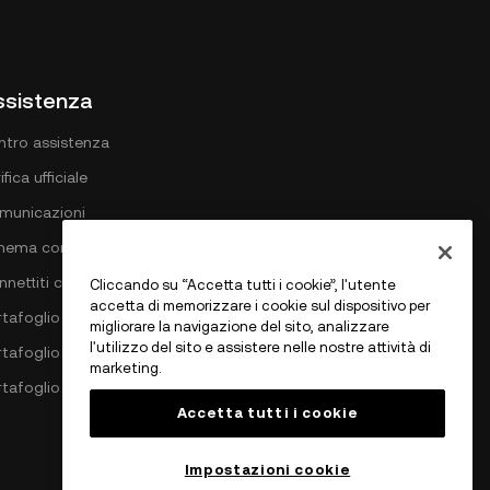
ssistenza
ntro assistenza
ifica ufficiale
municazioni
hema commissioni DEX
nnettiti con OKX
Cliccando su “Accetta tutti i cookie”, l'utente
accetta di memorizzare i cookie sul dispositivo per
tafoglio bitcoin
migliorare la navigazione del sito, analizzare
l'utilizzo del sito e assistere nelle nostre attività di
rtafoglio Ethereum
marketing.
rtafoglio Solana
Accetta tutti i cookie
Impostazioni cookie