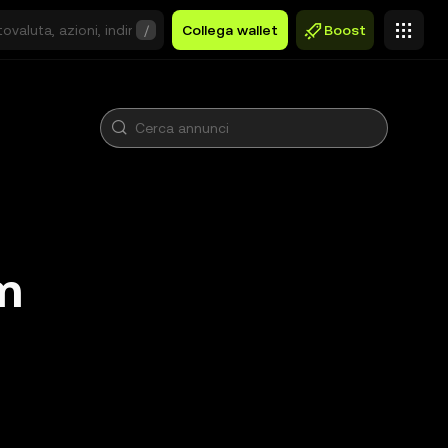
/
Collega wallet
Boost
m