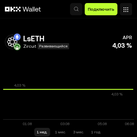
Перейти к основному контенту
Подключить
LsETH
APR
4,03 %
Zircuit
Развивающийся
1 нед.
1 мес.
3 мес.
1 год