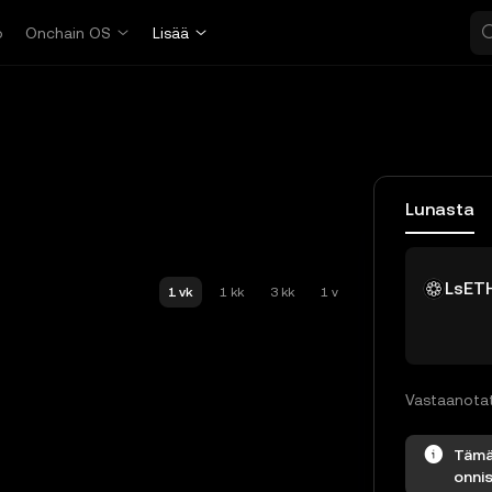
o
Onchain OS
Lisää
Lunasta
LsET
1 vk
1 kk
3 kk
1 v
Vastaanota
Tämä 
onnis