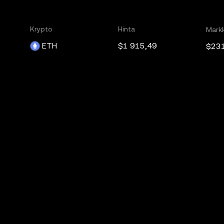
Krypto
Hinta
Markk
ETH
$1 915,49
$23