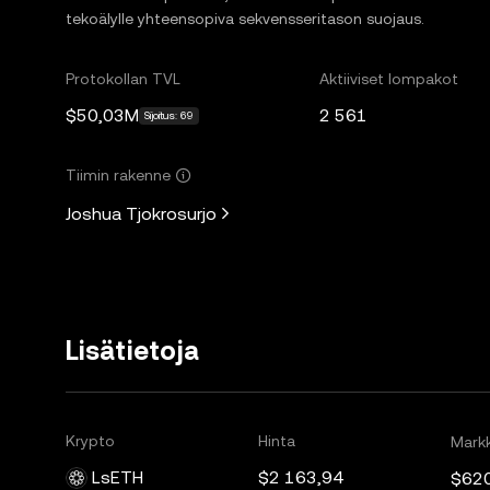
tekoälylle yhteensopiva sekvensseritason suojaus.
Protokollan TVL
Aktiiviset lompakot
$50,03M
2 561
Sijoitus: 69
Tiimin rakenne
Joshua Tjokrosurjo
Lisätietoja
Krypto
Hinta
Markk
LsETH
$2 163,94
$62