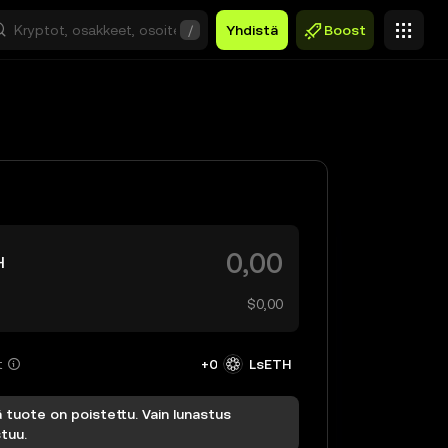
/
Yhdistä
Boost
H
$0,00
t
+0
LsETH
tuote on poistettu. Vain lunastus
tuu.