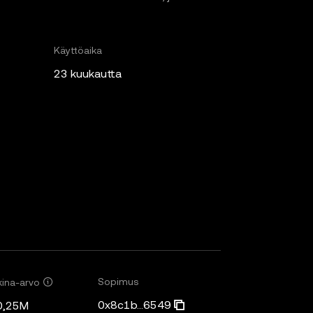
Käyttöaika
23 kuukautta
Sopimus
ina-arvo
0x8c1b...6549
0,25M