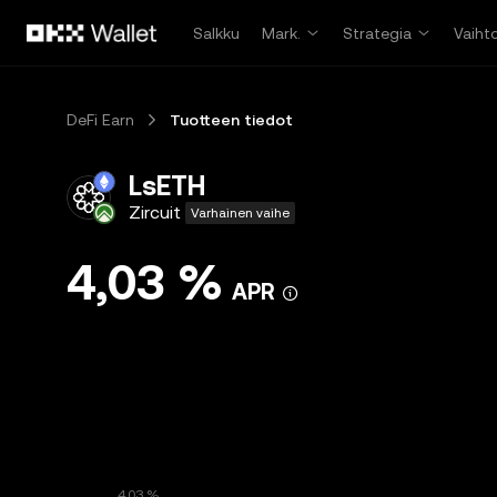
Siirry pääsisältöön
Salkku
Mark.
Strategia
Vaiht
DeFi Earn
Tuotteen tiedot
LsETH
Zircuit
Varhainen vaihe
4,03 %
APR