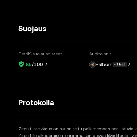
Suojaus
CertiK-suojauspisteet
Auditoinnit
Halborn
85
/100
+ 3 lisää
Protokolla
Zircuit-steikkaus on suunniteltu palkitsemaan osallistuvia k
Zircuitille alkuperäisen, ensimmäisen päivän likviditeetin.