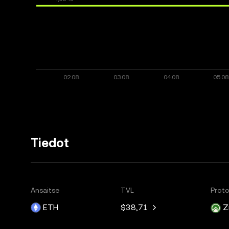
Tiedot
Ansaitse
TVL
Proto
ETH
$38,71
Z