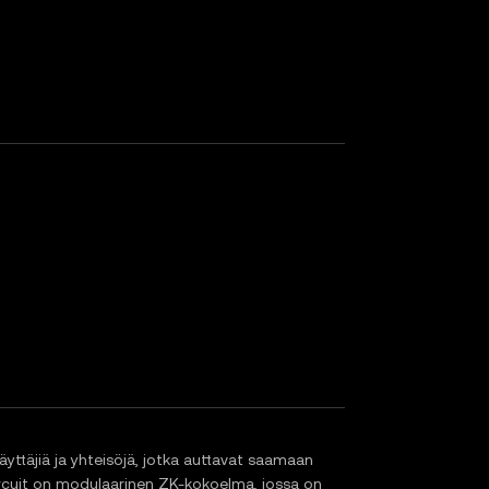
äyttäjiä ja yhteisöjä, jotka auttavat saamaan
 Zircuit on modulaarinen ZK-kokoelma, jossa on