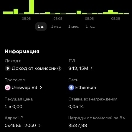
1 д.
1 нед.
1 мес.
1 год
Информация
Доход в
TVL
$43,45M
Доход от комиссии
Протокол
Сеть
Uniswap V3
Ethereum
Текущая цена
Ставка вознаграждения
1 ≈ 0,00
0,05 %
Адрес LP
Награды от комиссий за 8 ч
$537,98
0x4585...20c0