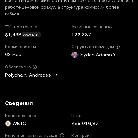
поставщикам ликвидности. В нем также точнее и удобнее в
работе ценовой оракул, а структура комиссии более
гибкая.
TVL протокола
Активные кошельки
$1,43B
122 387
Уровень: 14
Время работы
Структура команды
63 мес.
Hayden Adams
Обеспечено
Polychain, Andreessen Horowitz, Paradigm, Variant Fund, 
Сведения
Криптовалюта
Цена
WBTC
$65 016,87
Контракт
Рыночная капитализация