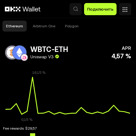
Перейти к основному контенту
Подключить
Ethereum
Arbitrum One
Polygon
WBTC-ETH
APR
4,57 %
Uniswap V3
Fee rewards:
$29,57