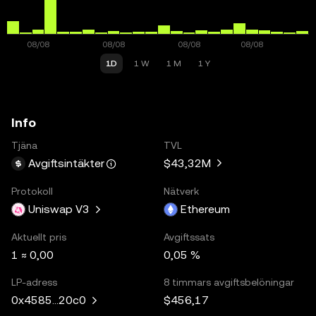
1D
1 W
1 M
1 Y
Info
Tjäna
TVL
$43,32M
Avgiftsintäkter
Protokoll
Nätverk
Uniswap V3
Ethereum
Aktuellt pris
Avgiftssats
1 ≈ 0,00
0,05 %
LP-adress
8 timmars avgiftsbelöningar
$456,17
0x4585...20c0