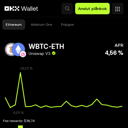
Hoppa till huvudinnehåll
Anslut plånbok
Ethereum
Arbitrum One
Polygon
WBTC-ETH
APR
4,56 %
Uniswap V3
Fee rewards:
$36,74