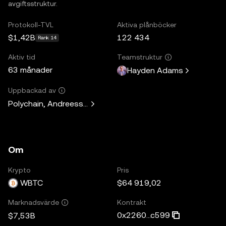
avgiftsstruktur.
Protokoll-TVL
Aktiva plånböcker
$1,42B
122 434
Rank 14
Aktiv tid
Teamstruktur
63 månader
Hayden Adams
Uppbackad av
Polychain, Andreessen Horowitz, Paradigm, Variant Fund, 
Om
Krypto
Pris
WBTC
$64 919,02
Kontrakt
Marknadsvärde
0x2260...c599
$7,53B