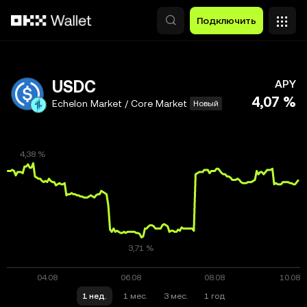
Перейти к основному контенту
Подключить
USDC
APY
4,07 %
Echelon Market / Core Market
Новый
1 нед.
1 мес.
3 мес.
1 год