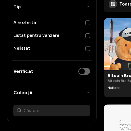
Toate
Tip
Are ofertă
Listat pentru vânzare
Nelistat
Verificat
Bitcoin Bro B
Nelistat
Colecții
Toate colecțiile
Listat:0/26