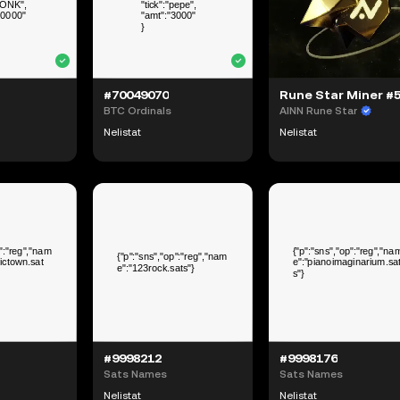
#70049070
BTC Ordinals
AINN Rune Star
Nelistat
Nelistat
#9998212
#9998176
Sats Names
Sats Names
Nelistat
Nelistat