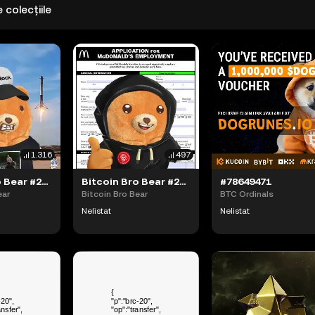
 colecțiile
1.316
497
Bitcoin Bro Bear #2241 (#94083571)
Bitcoin Bro Bear #2242 (#94083572)
#78649471
ear
Bitcoin Bro Bear
BTC Ordinals
Nelistat
Nelistat