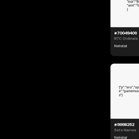
Bitcoin Bro Bear
Listat:0/2
BTC Ordinals
#70049409
Listat:0/14
BTC Ordinals
AINN Rune Star
Nelistat
Listat:0/1
PIXEL MEMES
Listat:0/2
Sats Names
Listat:0/7
#9998252
Sats Names
Nelistat