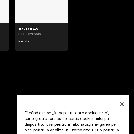
#7700145
BTC Ordinals
Nelistat
Făcând clic pe „Acceptați toate cookie-urile”,
sunteți de acord cu stocarea cookie-urilor pe
dispozitivul dvs. pentru a îmbunătăți navigarea pe
site, pentru a analiza utilizarea site-ului și pentru a