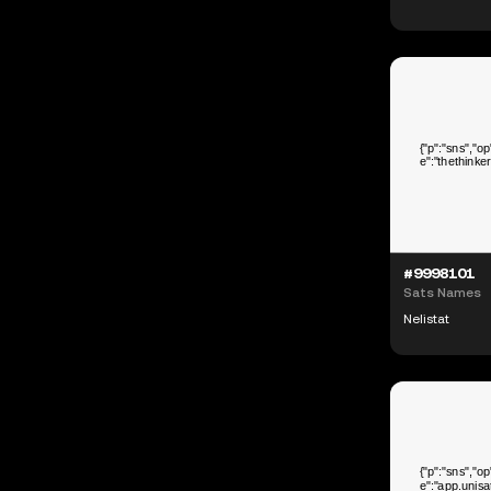
#9998101
Sats Names
Nelistat