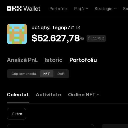
Săriți la conținutul principal
Portofoliu
Piață
Strategie
Sc
bc1qhy...tegnp7
$52.627,78
1175 Z
Analiză PnL
Istoric
Portofoliu
Criptomonedă
NFT
DeFi
Colectat
Activitate
Ordine NFT
Filtre