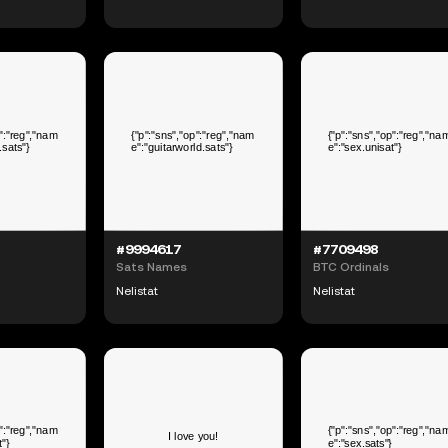
#9994617
#7709498
Sats Names
BTC Ordinals
Nelistat
Nelistat