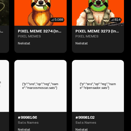
5.088
814
Rune Star Miner #5325 (#66774107)
PIXEL MEME 3274 (Inscription #10361771)
PIXEL MEME 3273 (Inscription #10360418)
PIXEL MEMES
PIXEL MEMES
Nelistat
Nelistat
#9998166
#9998102
Sats Names
Sats Names
Nelistat
Nelistat