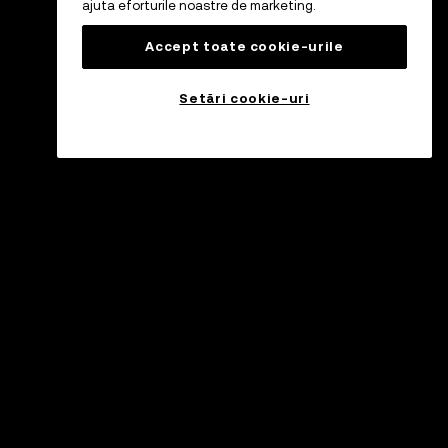
ajuta eforturile noastre de marketing.
Accept toate cookie-urile
Setări cookie-uri
sistență