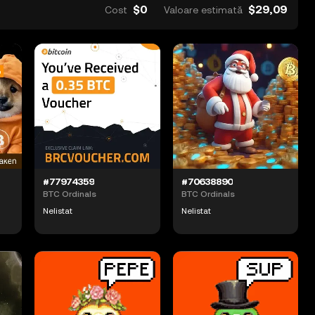
$0
$29,09
Cost
Valoare estimată
#77974359
#70638890
BTC Ordinals
BTC Ordinals
Nelistat
Nelistat