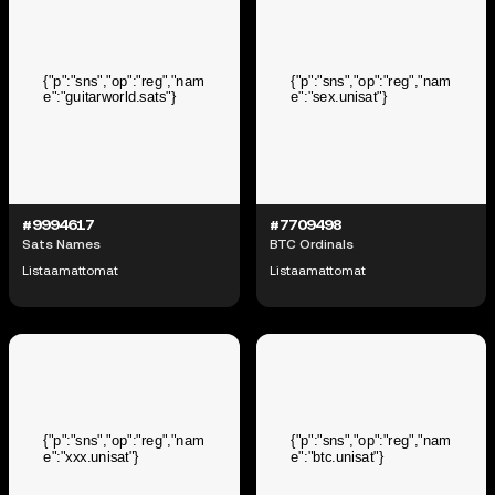
#9994617
#7709498
Sats Names
BTC Ordinals
Listaamattomat
Listaamattomat