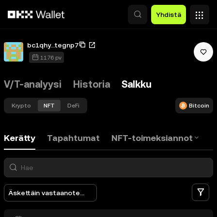
Siirry pääsisältöön
Yhdistä
bc1qhy...tegnp7
1176 pv
V/T-analyysi
Historia
Salkku
Krypto
NFT
DeFi
Bitcoin
Kerätty
Tapahtumat
NFT-toimeksiannot
S
Äskettäin vastaanotettu