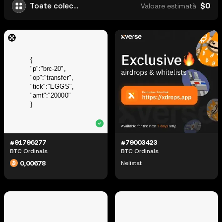
$0
Toate colecțiile
Valoare estimată
#91796277
#79003423
BTC Ordinals
BTC Ordinals
0,00678
Nelistat