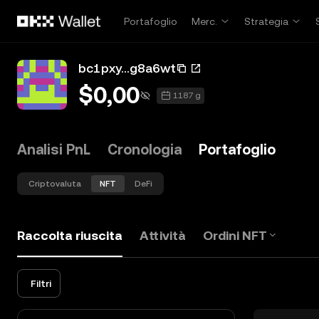
Passa al contenuto principale
Portafoglio
Merc.
Strategia
bc1pxy...g8a6wt
$0,00
1187 g
Analisi PnL
Cronologia
Portafoglio
Criptovaluta
NFT
DeFi
Raccolta riuscita
Attività
Ordini NFT
Filtri