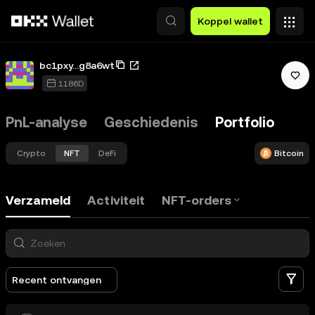
Overslaan naar hoofdinhoud
Koppel wallet
bc1pxy...g8a6wt
1186D
PnL-analyse
Geschiedenis
Portfolio
Crypto
NFT
DeFi
Bitcoin
Verzameld
Activiteit
NFT-orders
Fi
Recent ontvangen