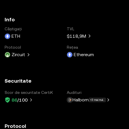
Info
Câștigați
TVL
ETH
$118,9M
Protocol
Rețea
Zircuit
Ethereum
Securitate
Scor de securitate CertiK
Audituri
Halborn
86
/100
+3 mai multe
Protocol