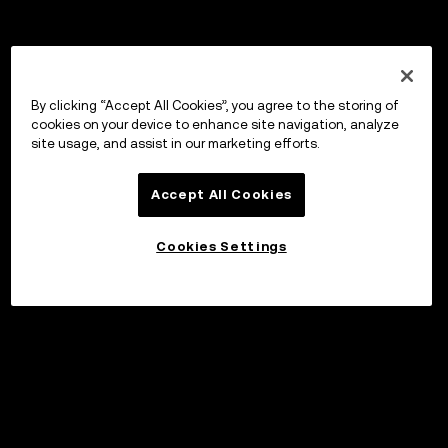
By clicking “Accept All Cookies”, you agree to the storing of
cookies on your device to enhance site navigation, analyze
site usage, and assist in our marketing efforts.
Accept All Cookies
Cookies Settings
投資する
©2017 - 2026 WEB3.OKX.COM