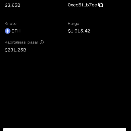
0xcd5f...b7ee
$3,65B
Kripto
Harga
ETH
$1.915,42
Kapitalisasi pasar
$231,25B