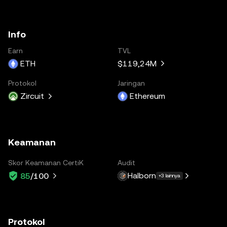
Info
Earn
TVL
ETH
$119,24M
Protokol
Jaringan
Zircuit
Ethereum
Keamanan
Skor Keamanan CertiK
Audit
Halborn
85
/100
+3 lainnya
Protokol