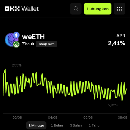
Lewati ke konten utama
Hubungkan
weETH
APR
2,41%
Zircuit
Tahap awal
1 Minggu
1 Bulan
3 Bulan
1 Tahun