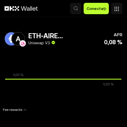
Săriți la conținutul principal
Conectați
ETH-AIRENA
APR
0,08 %
Uniswap V3
Fee rewards:
--