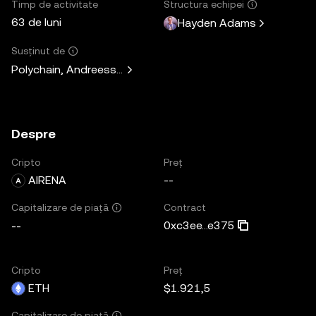
Timp de activitate
Structura echipei
63 de luni
Hayden Adams
Susținut de
Polychain, Andreessen Horowitz, Paradigm, Variant Fund, 
Despre
Cripto
Preț
AIRENA
--
Contract
Capitalizare de piață
0xc3ee...e375
--
Cripto
Preț
ETH
$1.921,5
Capitalizare de piață