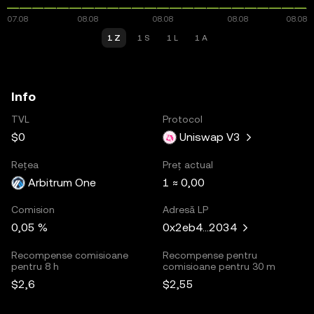
1 Z
1 S
1 L
1 A
Info
TVL
Protocol
$0
Uniswap V3
Rețea
Preț actual
Arbitrum One
1 ≈ 0,00
Comision
Adresă LP
0,05 %
0x2eb4...2034
Recompense comisioane
Recompense pentru
pentru 8 h
comisioane pentru 30 m
$2,6
$2,55