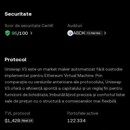
Securitate
Scor de securitate CertiK
Audituri
ABDK
95
/100
+1 mai multe
Protocol
Uniswap V3 este un market maker automatizat fără custodie
implementat pentru Ethereum Virtual Machine. Prin
comparație cu versiunile anterioare ale protocolului, Uniswap
V3 oferă o eficiență sporită a capitalului și un reglaj fin pentru
furnizorii de lichiditate, îmbunătățind precizia și confortul listei
sale de prețuri cu o structură a comisioanelor mai flexibilă.
TVL protocol
Portofele active
$1,42B
122.334
Nivel 14