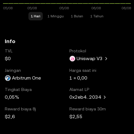
1 Hari
1 Minggu
1 Bulan
1 Tahun
Info
TVL
Protokol
$0
Uniswap V3
Jaringan
Harga saat ini
Arbitrum One
1 ≈ 0,00
Tingkat Biaya
Alamat LP
0,05%
0x2eb4...2034
Reward biaya 8j
Reward biaya 30m
$2,6
$2,55