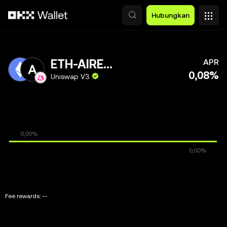
Lewati ke konten utama
Hubungkan
ETH-AIRENA
APR
0,08%
Uniswap V3
Fee rewards:
--