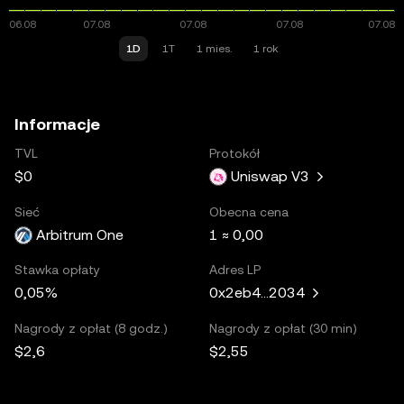
1D
1T
1 mies.
1 rok
Informacje
TVL
Protokół
$0
Uniswap V3
Sieć
Obecna cena
Arbitrum One
1 ≈ 0,00
Stawka opłaty
Adres LP
0,05%
0x2eb4...2034
Nagrody z opłat (8 godz.)
Nagrody z opłat (30 min)
$2,6
$2,55