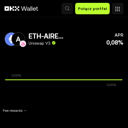
Przejdź do głównej treści
Połącz portfel
ETH-AIRENA
APR
0,08%
Uniswap V3
Fee rewards:
--