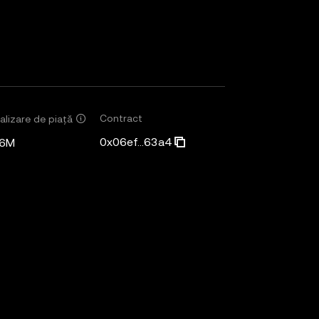
Contract
alizare de piață
0x06ef...63a4
46M