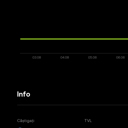
Info
Câștigați
TVL