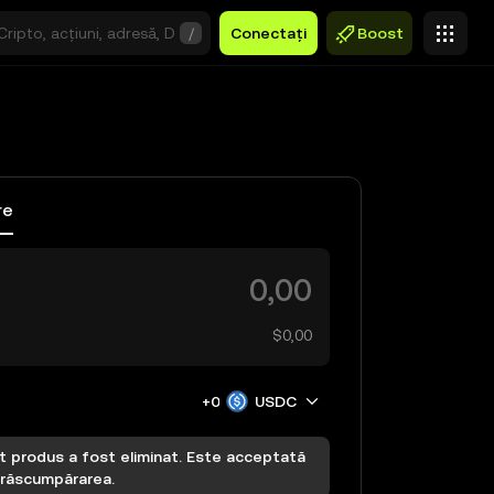
/
Conectați
Boost
re
C
$0,00
+0
USDC
t produs a fost eliminat. Este acceptată
 răscumpărarea.