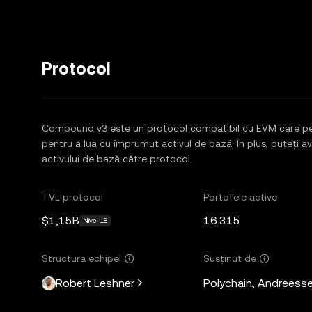
Protocol
Compound v3 este un protocol compatibil cu EVM care perm
pentru a lua cu împrumut activul de bază. În plus, puteți a
activului de bază către protocol.
TVL protocol
Portofele active
$1,15B
16.315
Nivel 18
Structura echipei
Susținut de
Robert Leshner
Polychain, Andreesse