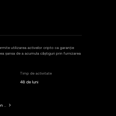
ite utilizarea activelor cripto ca garanție
vea șansa de a acumula câștiguri prin furnizarea
Timp de activitate
48 de luni
n Horowitz, Paradigm, Bain Capital Ventures