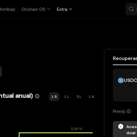
himbați
Onchain OS
Extra
Recupera
USD
tual anual)
1 S
1 L
3 L
1 A
Primiți
Aces
doar