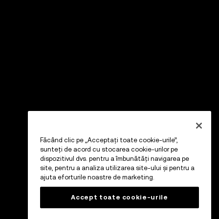
Făcând clic pe „Acceptați toate cookie-urile”,
sunteți de acord cu stocarea cookie-urilor pe
dispozitivul dvs. pentru a îmbunătăți navigarea pe
site, pentru a analiza utilizarea site-ului și pentru a
ajuta eforturile noastre de marketing.
Accept toate cookie-urile