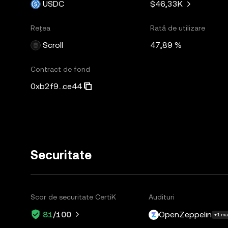
USDC
$46,33K
Rețea
Rată de utilizare
Scroll
47,89 %
Contract de fond
0xb2f9...ce44
Securitate
Scor de securitate CertiK
Audituri
OpenZeppelin
81
/100
+1 mai