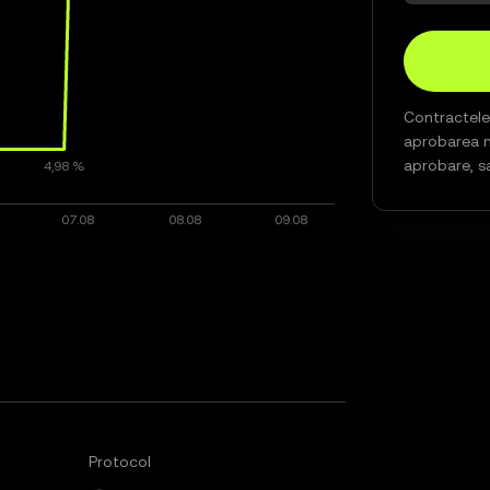
Contractel
aprobarea n
aprobare, s
Protocol