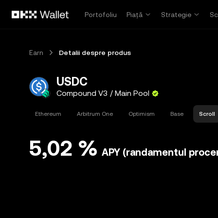
Săriți la conținutul principal
Portofoliu
Piață
Strategie
Sc
Earn
Detalii despre produs
USDC
Compound V3 / Main Pool
Ethereum
Arbitrum One
Optimism
Base
Scroll
5,02 %
APY (randamentul procen