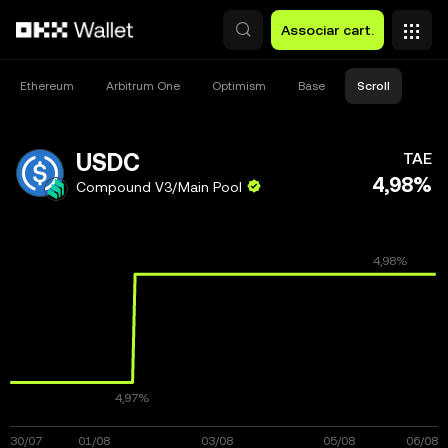
Avançar para conteúdo principal
Associar cart.
Ethereum
Arbitrum One
Optimism
Base
Scroll
USDC
TAE
4,98%
Compound V3/Main Pool