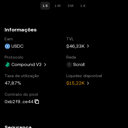
1 S
1 M
3 M
1 A
Informações
Earn
TVL
USDC
$46,33K
Protocolo
Rede
Compound V3
Scroll
Taxa de utilização
Liquidez disponível
47,87%
$15,22K
Contrato do pool
0xb2f9...ce44
Segurança