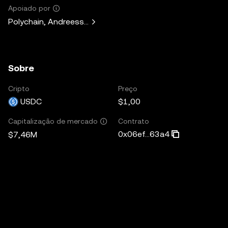
Apoiado por
Polychain, Andreessen Horowitz, Paradigm, Bain Capital V
Sobre
Cripto
Preço
USDC
$1,00
Contrato
Capitalização de mercado
0x06ef...63a4
$7,46M