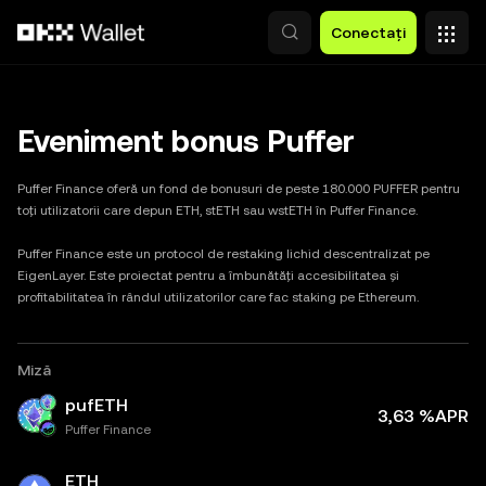
Săriți la conținutul principal
Conectați
Eveniment bonus Puffer
Puffer Finance oferă un fond de bonusuri de peste 180.000 PUFFER pentru 
toți utilizatorii care depun ETH, stETH sau wstETH în Puffer Finance. 

Puffer Finance este un protocol de restaking lichid descentralizat pe 
EigenLayer. Este proiectat pentru a îmbunătăți accesibilitatea și 
profitabilitatea în rândul utilizatorilor care fac staking pe Ethereum.
puffer
Miză
pufETH
3,63 %APR
Puffer Finance
ETH