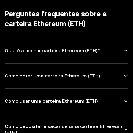
tenha cuidado com mensagens não
tokens para proteger seu Ethereum.
solicitadas.
Certifique-se de verificar os endereços dos
Perguntas frequentes sobre a
destinatários antes de fazer qualquer
carteira Ethereum (ETH)
transação
Qual é a melhor carteira Ethereum (ETH)?
Como obter uma carteira Ethereum (ETH)
Como usar uma carteira Ethereum (ETH)
Como depositar e sacar de uma carteira Ethereum
(ETH)