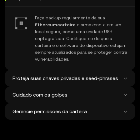
Faça backup regularmente da sua
Ethereumcarteira
e armazene-a em um
local seguro, como uma unidade USB
criptografada. Certifique-se de que a
carteira e o software do dispositivo estejam
sempre atualizados para se proteger contra
vulnerabilidades.
Proteja suas chaves privadas e seed-phrases
Cuidado com os golpes
Nunca compartilhe sua chave privada ou
frase de recuperação do
Ethereum
. Evite
Gerencie permissões da carteira
capturas de tela ou armazenamento digital
Fique atento a golpes de phishing
dessas informações confidenciais e
direcionados à sua
Ethereumcarteira de
considere o uso de uma carteira em
Bitcoin
. Sempre faça o download do
Revise e revogue regularmente todas as
hardware para maior proteção.
software de carteira de fontes oficiais e
aprovações não utilizadas de
dApps
e