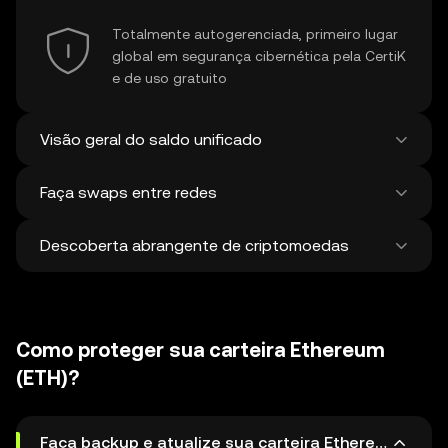
Totalmente autogerenciada, primeiro lugar
global em segurança cibernética pela CertiK
e de uso gratuito
Visão geral do saldo unificado
Faça swaps entre redes
Veja todos os saldos em mais de 100 chains
em um só lugar
Descoberta abrangente de criptomoedas
Faça swaps e pontes entre ativos em
diferentes redes em uma única transação.
Obtenha os melhores preços para tokens e
Descubra e faça swap de mais de 1 milhão
NFTs de 500 corretoras descentralizadas e
de criptomoedas diferentes, com uma
38 mercados.
Como proteger sua carteira Ethereum
média de 120.000 novas moedas
adicionadas semanalmente.
(ETH)?
Faça backup e atualize sua carteira Ethereum