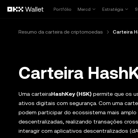
Pular para o conteúdo principal
Portfólio
Mercd
Estratégia
S
Resumo da carteira de criptomoedas
Carteira 
Carteira Hash
Uma carteira
HashKey (HSK)
permite que os u
ativos digitais com segurança. Com uma carte
podem participar do ecossistema mais amplo
descentralizadas, realizando transações cros
interagir com aplicativos descentralizados (dA