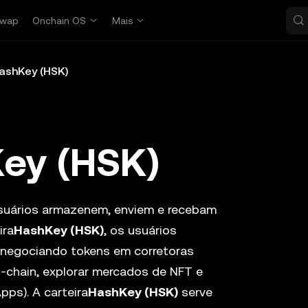
wap
Onchain OS
Mais
HashKey (HSK)
Key (HSK)
suários armazenem, enviem e recebam
ira
HashKey (HSK)
, os usuários
 negociando tokens em corretoras
s-chain, explorar mercados de NFT e
pps). A carteira
HashKey (HSK)
serve