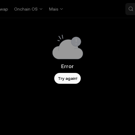
wap
Onchain OS
Mais
Error
Try again!