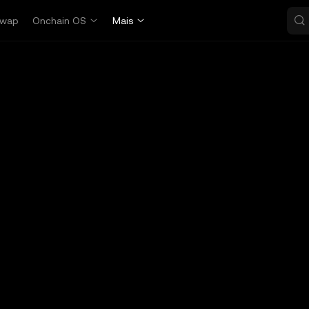
wap
Onchain OS
Mais