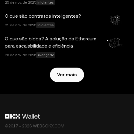
25 de nov. de 2025
Iniciantes
cuidados razoáveis tenham sido tomados na preparação
desses dados e gráficos, não nos responsabilizamos por
O que são contratos inteligentes?
quaisquer erros na descrição ou omissão dos fatos,
21 de nov. de 2025
Iniciantes
tampouco pelas opiniões aqui contidas. A OKX Wallet
Web3 e seus serviços auxiliares não são oferecidos pela
O que são blobs? A solução da Ethereum
corretora OKX e estão sujeitos aos
Termos de Serviço do
para escalabilidade e eficiência
Ecossistema OKX Web3
.
20 de nov. de 2025
Avançado
Ver mais
©2017 - 2026 WEB3.OKX.COM