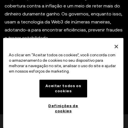
cobertura contra a inflação e um meio de reter mais do
dinheiro duramente ganho. Os governos, enquanto isso,
usam a tecnologia da Web3 de inúmeras maneiras,
adotando-a para encontrar eficiências, prevenir fraudes
e trazer estabilidade.
Não há duas nações LATAM iguais quanto ao progresso
Ao clicar em “Aceitar todos os cookies”, você concorda com
e às atitudes em relação à adoção de cripto e, embora
o armazenamento de cookies no seu dispositivo para
melhorar a navegação no site, analisar o uso do site e ajudar
haja claros desafios pela frente, não faltam espaços
em nossos esforços de marketing.
para que o setor continue com seu impressionante
crescimento.
Aceitar todos os
cookies
Inscreva-se na OKX
Definições de
cookies
Isso foi útil?
Sim
Não
Aviso legal