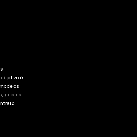
as
objetivo é
s modelos
a, pois os
ontrato