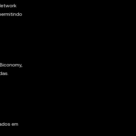
Network
permitindo
 Biconomy,
das.
zados em