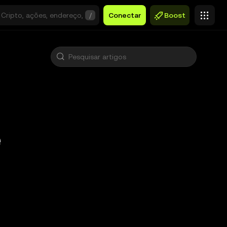
/
Conectar
Boost
e