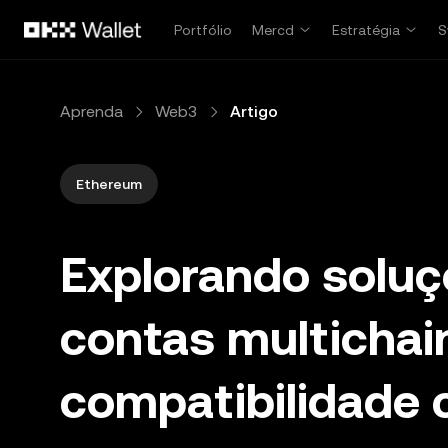
Pular para o conteúdo principal
Portfólio
Mercd
Estratégia
S
Aprenda
Web3
Artigo
Ethereum
Explorando soluç
contas multichain
compatibilidade