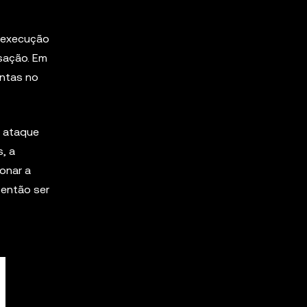
A execução
nsação. Em
intas no
m ataque
, a
onar a
 então ser