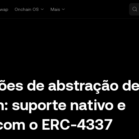
wap
Onchain OS
Mais
ões de abstração d
: suporte nativo e
 com o ERC-4337