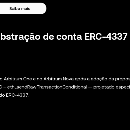
Saiba mais
abstração de conta ERC-4337
 no Arbitrum One e no Arbitrum Nova após a adoção da propo
PC – eth_sendRawTransactionConditional — projetado espec
 do ERC-4337.